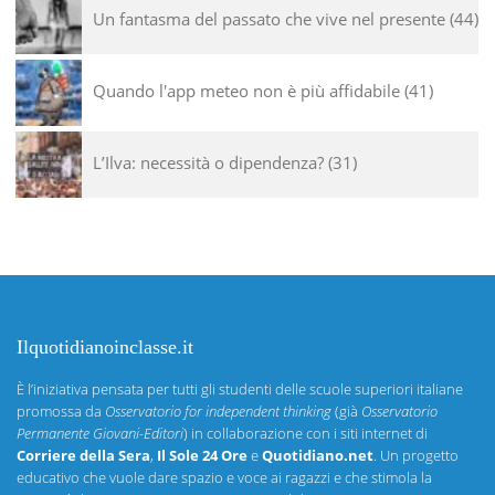
Un fantasma del passato che vive nel presente
44
Quando l'app meteo non è più affidabile
41
L’Ilva: necessità o dipendenza?
31
Ilquotidianoinclasse.it
È l’iniziativa pensata per tutti gli studenti delle scuole superiori italiane
promossa da
Osservatorio for independent thinking
(già
Osservatorio
Permanente Giovani-Editori
) in collaborazione con i siti internet di
Corriere della Sera
,
Il Sole 24 Ore
e
Quotidiano.net
. Un progetto
educativo che vuole dare spazio e voce ai ragazzi e che stimola la