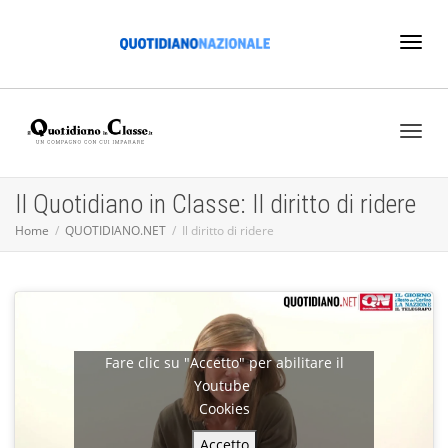
Toggl
naviga
Toggl
Il Quotidiano in Classe: Il diritto di ridere
Home
QUOTIDIANO.NET
Il diritto di ridere
naviga
Fare clic su "Accetto" per abilitare il
Youtube
Cookies
Accetto