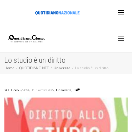
Toggl
naviga
Toggl
Lo studio è un diritto
Home
QUOTIDIANO.NET
Università
Lo studio è un diritto
naviga
,
,
,
2CE Liceo Spezia
Università
0
11 Dicembre 2025