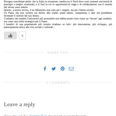
Bisogna considerare anche che in Italia la situazione cambia tra il Nord dove sono presenti università di
prestigio e meglio strutturate, e il Sud in cui le opportunità di stage o di collaborazioni con il mondo
del lavoro sono ridotte.
Questo, a nostro avviso, è un fallimento non solo per i singoli, ma per l’intera società.
Un Paese che non investe sul diritto allo studio perde talenti, competenze e idee che potrebbero
diventare il motore del suo futuro.
Crediamo che rendere l’università più accessibile non debba essere visto come un “favore” agli studenti,
ma come una scelta strategica per il Paese.
I benefici di una popolazione più istruita ricadono su tutti: più innovazione, più sviluppo, più
partecipazione attiva alla vita sociale e culturale.
6
SHARE THIS
0 COMMENTS
Leave a reply