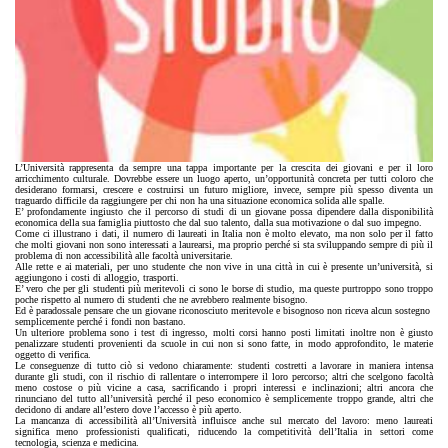
L’Università rappresenta da sempre una tappa importante per la crescita dei giovani e per il loro
arricchimento culturale. Dovrebbe essere un luogo aperto, un’opportunità concreta per tutti coloro che
desiderano formarsi, crescere e costruirsi un futuro migliore, invece, sempre più spesso diventa un
traguardo difficile da raggiungere per chi non ha una situazione economica solida alle spalle.
E’ profondamente ingiusto che il percorso di studi di un giovane possa dipendere dalla disponibilità
economica della sua famiglia piuttosto che dal suo talento, dalla sua motivazione o dal suo impegno.
Come ci illustrano i dati, il numero di laureati in Italia non è molto elevato, ma non solo per il fatto
che molti giovani non sono interessati a laurearsi, ma proprio perché si sta sviluppando sempre di più il
problema di non accessibilità alle facoltà universitarie.
Alle rette e ai materiali, per uno studente che non vive in una città in cui è presente un’università, si
aggiungono i costi di alloggio, trasporti.
E’ vero che per gli studenti più meritevoli ci sono le borse di studio, ma queste purtroppo sono troppo
poche rispetto al numero di studenti che ne avrebbero realmente bisogno.
Ed è paradossale pensare che un giovane riconosciuto meritevole e bisognoso non riceva alcun sostegno
semplicemente perché i fondi non bastano.
Un ulteriore problema sono i test di ingresso, molti corsi hanno posti limitati inoltre non è giusto
penalizzare studenti provenienti da scuole in cui non si sono fatte, in modo approfondito, le materie
oggetto di verifica.
Le conseguenze di tutto ciò si vedono chiaramente: studenti costretti a lavorare in maniera intensa
durante gli studi, con il rischio di rallentare o interrompere il loro percorso; altri che scelgono facoltà
meno costose o più vicine a casa, sacrificando i propri interessi e inclinazioni; altri ancora che
rinunciano del tutto all’università perché il peso economico è semplicemente troppo grande, altri che
decidono di andare all’estero dove l’accesso è più aperto.
La mancanza di accessibilità all’Università influisce anche sul mercato del lavoro: meno laureati
significa meno professionisti qualificati, riducendo la competitività dell’Italia in settori come
tecnologia, scienza e medicina.