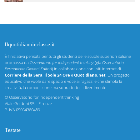
Ilquotidianoinclasse.it
È l’iniziativa pensata per tutti gli studenti delle scuole superiori italiane
promossa da
Osservatorio for independent thinking
(già
Osservatorio
Permanente Giovani-Editori
) in collaborazione con i siti internet di
Corriere della Sera
,
Il Sole 24 Ore
e
Quotidiano.net
. Un progetto
educativo che vuole dare spazio e voce ai ragazzi e che stimola la
creatività, la competizione ma soprattutto il divertimento.
©
Osservatorio for independent thinking
Viale Guidoni 95 – Firenze
P. IVA 05054380489
Testate