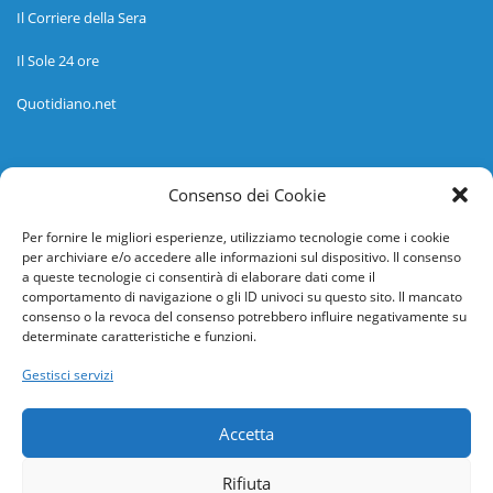
Il Corriere della Sera
Il Sole 24 ore
Quotidiano.net
Informazioni
Consenso dei Cookie
Regolamento
Per fornire le migliori esperienze, utilizziamo tecnologie come i cookie
per archiviare e/o accedere alle informazioni sul dispositivo. Il consenso
Help desk
a queste tecnologie ci consentirà di elaborare dati come il
comportamento di navigazione o gli ID univoci su questo sito. Il mancato
Guida rapida
consenso o la revoca del consenso potrebbero influire negativamente su
determinate caratteristiche e funzioni.
Richiesta di inserimento nuova scuola
Gestisci servizi
adesioni@osservatorionline.it
Accetta
Privacy
Rifiuta
Cookies