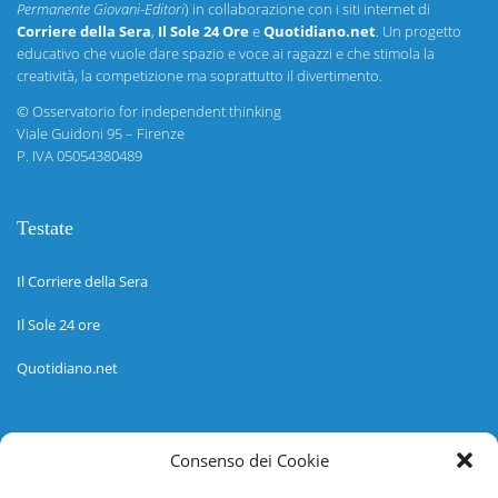
Permanente Giovani-Editori
) in collaborazione con i siti internet di
Corriere della Sera
,
Il Sole 24 Ore
e
Quotidiano.net
. Un progetto
educativo che vuole dare spazio e voce ai ragazzi e che stimola la
creatività, la competizione ma soprattutto il divertimento.
©
Osservatorio for independent thinking
Viale Guidoni 95 – Firenze
P. IVA 05054380489
Testate
Il Corriere della Sera
Il Sole 24 ore
Quotidiano.net
Informazioni
Consenso dei Cookie
Regolamento