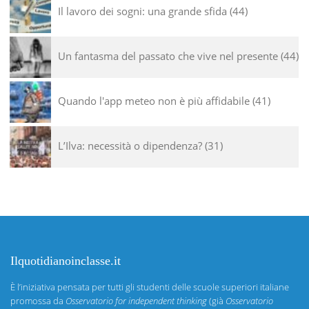
Il lavoro dei sogni: una grande sfida
44
Un fantasma del passato che vive nel presente
44
Quando l'app meteo non è più affidabile
41
L’Ilva: necessità o dipendenza?
31
Ilquotidianoinclasse.it
È l’iniziativa pensata per tutti gli studenti delle scuole superiori italiane
promossa da
Osservatorio for independent thinking
(già
Osservatorio