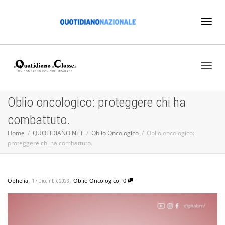
Toggl
naviga
Toggl
Oblio oncologico: proteggere chi ha
combattuto.
naviga
Home
QUOTIDIANO.NET
Oblio Oncologico
Oblio oncologico:
proteggere chi ha combattuto.
,
,
,
Ophelia
Oblio Oncologico
0
17 Dicembre 2023