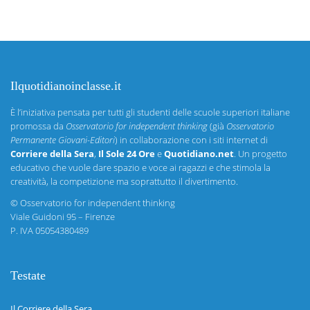
Ilquotidianoinclasse.it
È l’iniziativa pensata per tutti gli studenti delle scuole superiori italiane
promossa da
Osservatorio for independent thinking
(già
Osservatorio
Permanente Giovani-Editori
) in collaborazione con i siti internet di
Corriere della Sera
,
Il Sole 24 Ore
e
Quotidiano.net
. Un progetto
educativo che vuole dare spazio e voce ai ragazzi e che stimola la
creatività, la competizione ma soprattutto il divertimento.
©
Osservatorio for independent thinking
Viale Guidoni 95 – Firenze
P. IVA 05054380489
Testate
Il Corriere della Sera