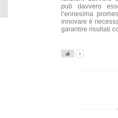
à
può davvero ess
n
o
l’ennesima promess
Innovare è necessa
garantire risultati c
0