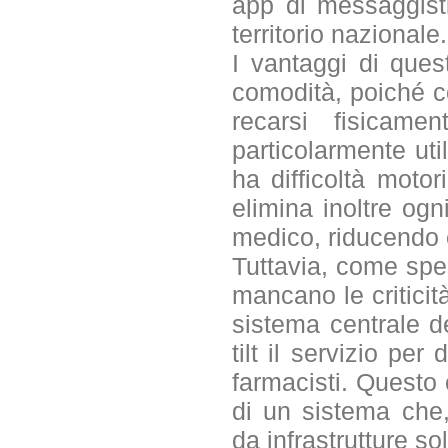
app di messaggistic
territorio nazionale
I vantaggi di ques
comodità, poiché c
recarsi fisicame
particolarmente uti
ha difficoltà motori
elimina inoltre ogn
medico, riducendo e
Tuttavia, come spe
mancano le criticit
sistema centrale de
tilt il servizio pe
farmacisti. Questo 
di un sistema che,
da infrastrutture 