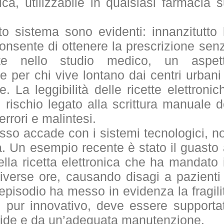
a, utilizzabile in qualsiasi farmacia s
.
to sistema sono evidenti: innanzitutto 
onsente di ottenere la prescrizione sen
nte nello studio medico, un aspet
le per chi vive lontano dai centri urbani
e. La leggibilità delle ricette elettronic
i rischio legato alla scrittura manuale d
rrori e malintesi.
sso accade con i sistemi tecnologici, n
à. Un esempio recente è stato il guasto 
lla ricetta elettronica che ha mandato 
r diverse ore, causando disagi a pazienti
episodio ha messo in evidenza la fragili
 pur innovativo, deve essere supporta
solide e da un’adeguata manutenzione.