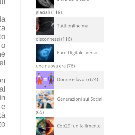
ul
glaciali
118
la
Tutti online ma
za
to
disconnessi
116
 o
Euro Digitale: verso
he
el
una nuova era
76
on
Donne e lavoro
74
al
in
Generazioni sui Social
 e
65
tà
to
Cop29: un fallimento