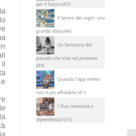
per il futuro
47
la
Il lavoro dei sogni: una
lo
ve
grande sfida
44
ma
Un fantasma del
in
li
passato che vive nel presente
il
44
ta
Quando l'app meteo
 e
non è più affidabile
41
re
L’Ilva: necessità o
le
la
dipendenza?
31
tà
ia