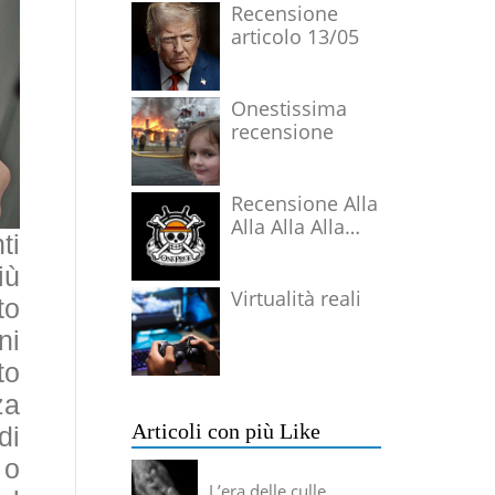
Recensione
articolo 13/05
Onestissima
recensione
Recensione Alla
Alla Alla Alla
ti
Alla Alla Alla
iù
Virtualità reali
to
ni
to
za
Articoli con più Like
di
 o
L’era delle culle