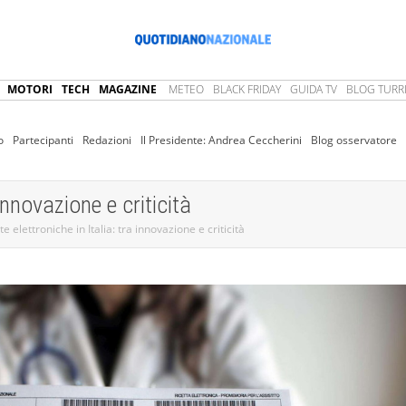
MOTORI
TECH
MAGAZINE
METEO
BLACK FRIDAY
GUIDA TV
BLOG TURRI
o
Partecipanti
Redazioni
Il Presidente: Andrea Ceccherini
Blog osservatore
 innovazione e criticità
te elettroniche in Italia: tra innovazione e criticità