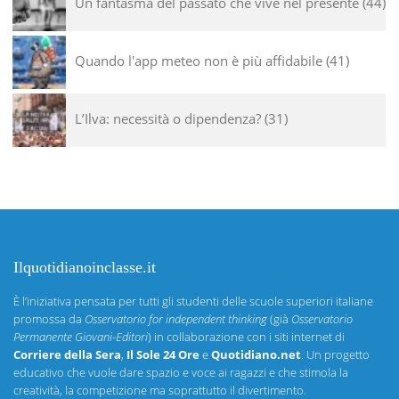
Un fantasma del passato che vive nel presente
44
Quando l'app meteo non è più affidabile
41
L’Ilva: necessità o dipendenza?
31
Ilquotidianoinclasse.it
È l’iniziativa pensata per tutti gli studenti delle scuole superiori italiane
promossa da
Osservatorio for independent thinking
(già
Osservatorio
Permanente Giovani-Editori
) in collaborazione con i siti internet di
Corriere della Sera
,
Il Sole 24 Ore
e
Quotidiano.net
. Un progetto
educativo che vuole dare spazio e voce ai ragazzi e che stimola la
creatività, la competizione ma soprattutto il divertimento.