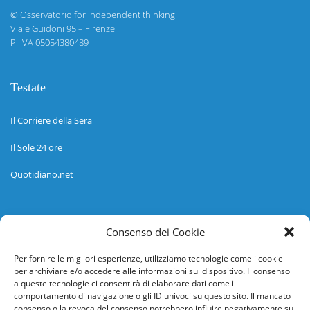
©
Osservatorio for independent thinking
Viale Guidoni 95 – Firenze
P. IVA 05054380489
Testate
Il Corriere della Sera
Il Sole 24 ore
Quotidiano.net
Informazioni
Consenso dei Cookie
Regolamento
Per fornire le migliori esperienze, utilizziamo tecnologie come i cookie
per archiviare e/o accedere alle informazioni sul dispositivo. Il consenso
Help desk
a queste tecnologie ci consentirà di elaborare dati come il
comportamento di navigazione o gli ID univoci su questo sito. Il mancato
Guida rapida
consenso o la revoca del consenso potrebbero influire negativamente su