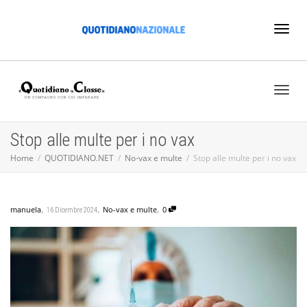
Toggl
naviga
Toggl
Stop alle multe per i no vax
Home
QUOTIDIANO.NET
No-vax e multe
Stop alle multe per i no vax
naviga
,
,
,
manuela
No-vax e multe
0
16 Dicembre 2024