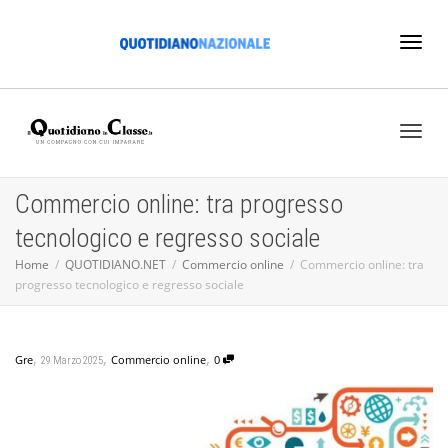
Toggl
naviga
Toggl
Commercio online: tra progresso
tecnologico e regresso sociale
naviga
Home
QUOTIDIANO.NET
Commercio online
Commercio online: tra
progresso tecnologico e regresso sociale
,
,
,
Gre
Commercio online
0
29 Marzo 2025