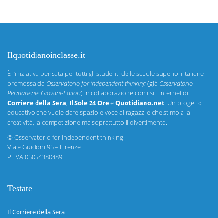
Ilquotidianoinclasse.it
È l’iniziativa pensata per tutti gli studenti delle scuole superiori italiane
promossa da
Osservatorio for independent thinking
(già
Osservatorio
Permanente Giovani-Editori
) in collaborazione con i siti internet di
Corriere della Sera
,
Il Sole 24 Ore
e
Quotidiano.net
. Un progetto
educativo che vuole dare spazio e voce ai ragazzi e che stimola la
creatività, la competizione ma soprattutto il divertimento.
©
Osservatorio for independent thinking
Viale Guidoni 95 – Firenze
P. IVA 05054380489
Testate
Il Corriere della Sera