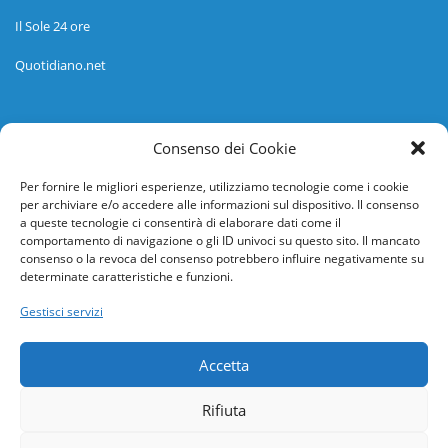
Il Sole 24 ore
Quotidiano.net
Informazioni
Consenso dei Cookie
Regolamento
Per fornire le migliori esperienze, utilizziamo tecnologie come i cookie
per archiviare e/o accedere alle informazioni sul dispositivo. Il consenso
Help desk
a queste tecnologie ci consentirà di elaborare dati come il
comportamento di navigazione o gli ID univoci su questo sito. Il mancato
Guida rapida
consenso o la revoca del consenso potrebbero influire negativamente su
determinate caratteristiche e funzioni.
Richiesta di inserimento nuova scuola
Gestisci servizi
adesioni@osservatorionline.it
Accetta
Privacy
Rifiuta
Cookies