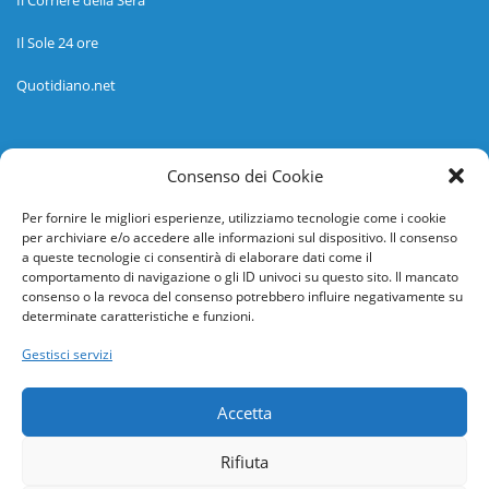
Il Corriere della Sera
Il Sole 24 ore
Quotidiano.net
Informazioni
Consenso dei Cookie
Regolamento
Per fornire le migliori esperienze, utilizziamo tecnologie come i cookie
per archiviare e/o accedere alle informazioni sul dispositivo. Il consenso
Help desk
a queste tecnologie ci consentirà di elaborare dati come il
comportamento di navigazione o gli ID univoci su questo sito. Il mancato
Guida rapida
consenso o la revoca del consenso potrebbero influire negativamente su
determinate caratteristiche e funzioni.
Richiesta di inserimento nuova scuola
Gestisci servizi
adesioni@osservatorionline.it
Accetta
Privacy
Rifiuta
Cookies