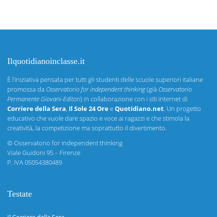
Ilquotidianoinclasse.it
È l’iniziativa pensata per tutti gli studenti delle scuole superiori italiane
promossa da
Osservatorio for independent thinking
(già
Osservatorio
Permanente Giovani-Editori
) in collaborazione con i siti internet di
Corriere della Sera
,
Il Sole 24 Ore
e
Quotidiano.net
. Un progetto
educativo che vuole dare spazio e voce ai ragazzi e che stimola la
creatività, la competizione ma soprattutto il divertimento.
©
Osservatorio for independent thinking
Viale Guidoni 95 – Firenze
P. IVA 05054380489
Testate