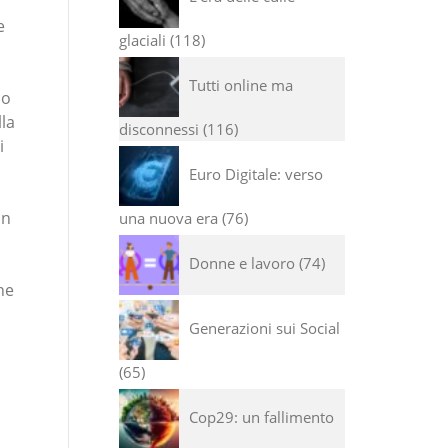
e
glaciali
118
Tutti online ma
do
lla
disconnessi
116
i
Euro Digitale: verso
in
una nuova era
76
Donne e lavoro
74
he
Generazioni sui Social
65
Cop29: un fallimento