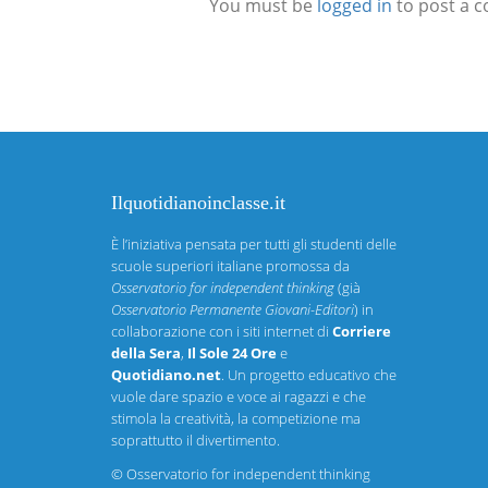
You must be
logged in
to post a 
Ilquotidianoinclasse.it
È l’iniziativa pensata per tutti gli studenti delle
scuole superiori italiane promossa da
Osservatorio for independent thinking
(già
Osservatorio Permanente Giovani-Editori
) in
collaborazione con i siti internet di
Corriere
della Sera
,
Il Sole 24 Ore
e
Quotidiano.net
. Un progetto educativo che
vuole dare spazio e voce ai ragazzi e che
stimola la creatività, la competizione ma
soprattutto il divertimento.
©
Osservatorio for independent thinking