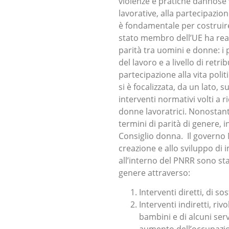
violenze e pratiche dannose 
lavorative, alla partecipazion
è fondamentale per costruire 
stato membro dell’UE ha rea
parità tra uomini e donne: i 
del lavoro e a livello di retri
partecipazione alla vita politic
si è focalizzata, da un lato,
interventi normativi volti a 
donne lavoratrici. Nonostante
termini di parità di genere, i
Consiglio donna. Il governo M
creazione e allo sviluppo di
all’interno del PNRR sono st
genere attraverso:
Interventi diretti, di s
Interventi indiretti, riv
bambini e di alcuni serv
aumento dell’occupazi