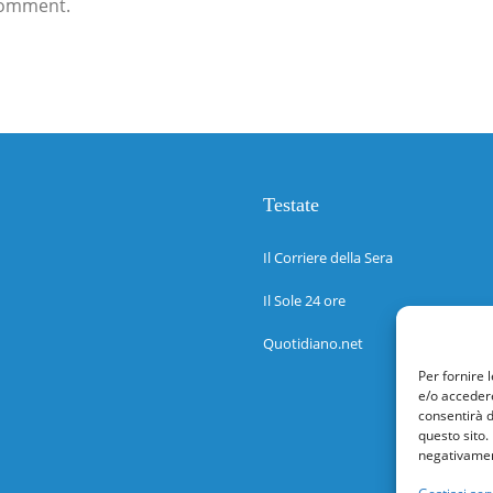
comment.
Testate
Il Corriere della Sera
Il Sole 24 ore
Quotidiano.net
Per fornire 
e/o accedere
consentirà d
questo sito.
negativament