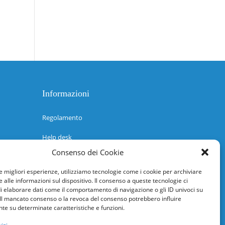
Informazioni
Regolamento
Help desk
Consenso dei Cookie
Guida rapida
le migliori esperienze, utilizziamo tecnologie come i cookie per archiviare
Richiesta di inserimento nuova scuola
 alle informazioni sul dispositivo. Il consenso a queste tecnologie ci
i elaborare dati come il comportamento di navigazione o gli ID univoci su
adesioni@osservatorionline.it
 Il mancato consenso o la revoca del consenso potrebbero influire
e su determinate caratteristiche e funzioni.
Privacy