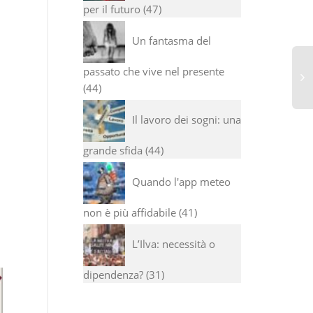
per il futuro
47
à
Un fantasma del
passato che vive nel presente
44
Il lavoro dei sogni: una
grande sfida
44
Quando l'app meteo
non è più affidabile
41
L’Ilva: necessità o
dipendenza?
31