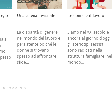
ce, o
Una catena invisibile
Le donne e il lavoro
La disparità di genere
Siamo nel XXI secolo e
nel mondo del lavoro è
ancora al giorno d’oggi
ia si
persistente poiché le
gli steriotipi sessisti
á
donne si trovano
sono radicati nella
mo, il
spesso ad affrontare
struttura famigliare, ne
spesso
sfide...
mondo...
0 COMMENTS