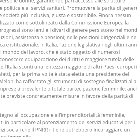
verso le donne, garantendo pari accesso alle strutture
e politica e ai servizi sanitari. Promuovere la parità di gener
società più inclusiva, giusta e sostenibile. Finora nessun
lizzato come sottolineato dalla Commissione Europea la
progressi sono lenti e i divari di genere persistono nel mon
buzioni, assistenza e pensioni; nelle posizioni dirigenziali e ne
a e istituzionale. In Italia, l’azione legislativa negli ultimi ann
 sul mondo del lavoro, che è stato oggetto di numerosi
riconoscere equiparazione dei diritti e maggiore tutela delle
 l’Italia sconti una lentezza maggiore di altri Paesi europei 
nfatti, per la prima volta è stata eletta una presidente del
eloni ha rafforzato gli strumenti di sostegno finalizzati alla
 imprese a prevalente o totale partecipazione femminile; anc
ate previste concretamente misure in favore della parità di
ostegno all’occupazione e all’imprenditorialità femminile,
olti in particolare al potenziamento dei servizi educativi per i
izi sociali che il PNRR ritiene potrebbero incoraggiare un
one femminile.