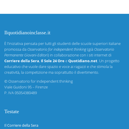
Ilquotidianoinclasse.it
È l’iniziativa pensata per tutti gli studenti delle scuole superiori italiane
promossa da
Osservatorio for independent thinking
(già
Osservatorio
Permanente Giovani-Editori
) in collaborazione con i siti internet di
Corriere della Sera
,
Il Sole 24 Ore
e
Quotidiano.net
. Un progetto
educativo che vuole dare spazio e voce ai ragazzi e che stimola la
creatività, la competizione ma soprattutto il divertimento.
©
Osservatorio for independent thinking
Viale Guidoni 95 – Firenze
P. IVA 05054380489
Testate
Il Corriere della Sera