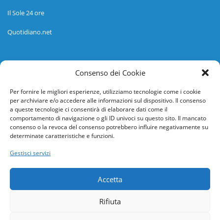
Il Sole 24 ore
Quotidiano.net
Informazioni
Consenso dei Cookie
Regolamento
Per fornire le migliori esperienze, utilizziamo tecnologie come i cookie
per archiviare e/o accedere alle informazioni sul dispositivo. Il consenso
Help desk
a queste tecnologie ci consentirà di elaborare dati come il
comportamento di navigazione o gli ID univoci su questo sito. Il mancato
Guida rapida
consenso o la revoca del consenso potrebbero influire negativamente su
determinate caratteristiche e funzioni.
Richiesta di inserimento nuova scuola
Gestisci servizi
adesioni@osservatorionline.it
Accetta
Privacy
Rifiuta
Cookies