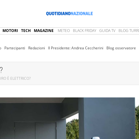
MOTORI
TECH
MAGAZINE
METEO
BLACK FRIDAY
GUIDA TV
BLOG TURRI
o
Partecipanti
Redazioni
Il Presidente: Andrea Ceccherini
Blog osservatore
?
URO È ELETTRICO?