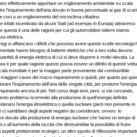
bero effettivamente apportare un miglioramento ambientale su scala
re l’inquinamento dell’aria dovuto in buona percentuale ai gas di scar
erebbe così a un miglioramento del microclima cittadino.
ne infatti incentivato da alcuni Stati (ad esempio in Europa) attraverso
 e questa è una delle ragioni per cui gli automobilisti odierni stanno
ura elettrica.
i si affiancano i difetti che possono avere queste scelte tecnologic
entate hanno bisogno di batterie elettriche che a loro volta devono
uantità di energia elettrica di cui si deve disporre è molto elevata. La
 è per quale ragione questo possa essere un difetto di queste vettu
cala mondiale è per la maggior parte proveniente dal combustibile
e maggiori cause del macro inquinamento e quindi, per quanto poi que
rare l’inquinamento dell’aria delle singole città, per produrre l’energia
nquinando ancora di più. Nel corso degli anni, però, si sta cercando,
esto problema ricorrendo alla produzione di quell’energia definita
derarsi l’energia idroelettrica o quella nucleare (però non presente in
ò ci sarebbero degli aspetti negativi da considerare, ovvero lo
ive dovute alla produzione di energia nucleare che hanno un tempo di
 all’aumento della siccità che diminuirebbe la possibilità di fruire
gli aspetti prettamente ecologici, un altro spunto di riflessione important