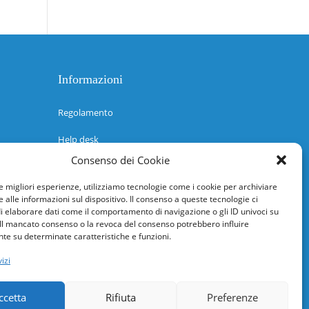
Informazioni
Regolamento
Help desk
Consenso dei Cookie
Guida rapida
le migliori esperienze, utilizziamo tecnologie come i cookie per archiviare
Richiesta di inserimento nuova scuola
 alle informazioni sul dispositivo. Il consenso a queste tecnologie ci
i elaborare dati come il comportamento di navigazione o gli ID univoci su
adesioni@osservatorionline.it
 Il mancato consenso o la revoca del consenso potrebbero influire
e su determinate caratteristiche e funzioni.
Privacy
izi
Cookies
ccetta
Rifiuta
Preferenze