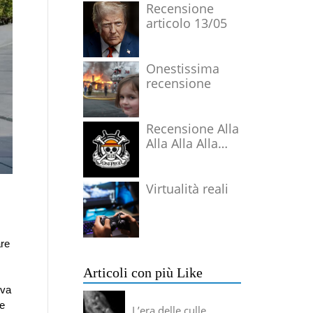
Recensione
articolo 13/05
Onestissima
recensione
Recensione Alla
Alla Alla Alla
Alla Alla Alla
Virtualità reali
are
Articoli con più Like
rva
re
L’era delle culle