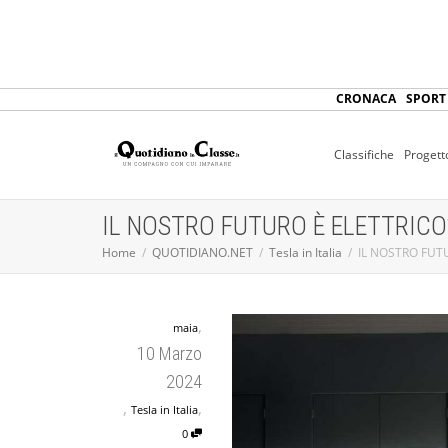
CRONACA
SPORT
Classifiche
Progett
IL NOSTRO FUTURO È ELETTRICO
Home
QUOTIDIANO.NET
Tesla in Italia
IL NOSTRO FUT
,
maia
10 Marzo
2024
,
,
Tesla in Italia
0