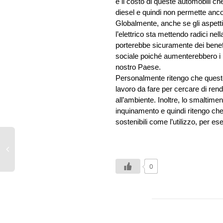
è il costo di queste automobili ch
diesel e quindi non permette anco
Globalmente, anche se gli aspetti
l’elettrico sta mettendo radici nell
porterebbe sicuramente dei benef
sociale poiché aumenterebbero i po
nostro Paese.
Personalmente ritengo che queste
lavoro da fare per cercare di render
all’ambiente. Inoltre, lo smaltimen
inquinamento e quindi ritengo che 
sostenibili come l’utilizzo, per es
0