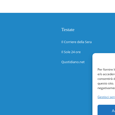
Testate
Il Corriere della Sera
Il Sole 24 ore
Quotidiano.net
Per fornire 
e/o accedere
consentirà d
questo sito.
negativament
Gestisci serv
A