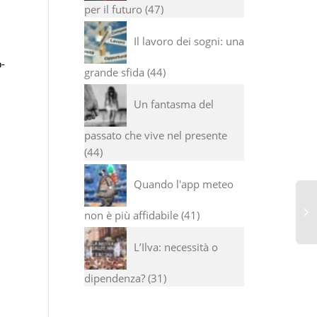
per il futuro
47
Il lavoro dei sogni: una
o-
grande sfida
44
Un fantasma del
passato che vive nel presente
44
Quando l'app meteo
non è più affidabile
41
L’Ilva: necessità o
4S
dipendenza?
31