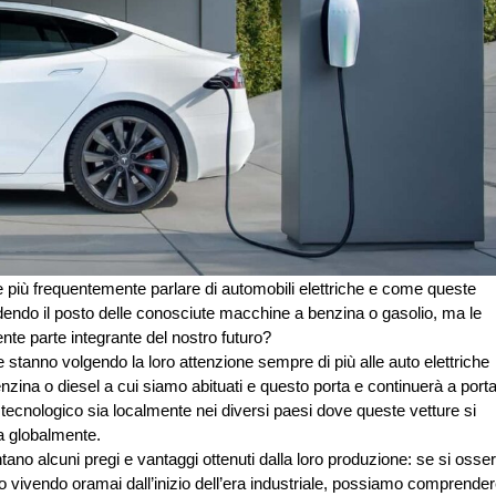
e più frequentemente parlare di automobili elettriche e come queste
dendo il posto delle conosciute macchine a benzina o gasolio, ma le
o veramente parte integrante del nostro futuro?
 stanno volgendo la loro attenzione sempre di più alle auto elettriche
ina o diesel a cui siamo abituati e questo porta e continuerà a port
 tecnologico sia localmente nei diversi paesi dove queste vetture si
ia globalmente.
ano alcuni pregi e vantaggi ottenuti dalla loro produzione: se si osse
 vivendo oramai dall’inizio dell’era industriale, possiamo comprende