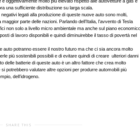
e è oggettivamente molto più elevato rispetto alle autovetture a gas e
ra una sufficiente distribuzione su larga scala.
 negativi legati alla produzione di queste nuove auto sono molti,
a maggior parte delle nazioni. Parlando dell’Italia, l’avvento di Tesla
ici non solo a livello micro ambientale ma anche sul piano economic
sti di lavoro disponibili e quindi diminuirebbe il tasso di povertà nel
 auto potranno essere il nostro futuro ma che ci sia ancora molto
le più sostenibili possibili e di evitare quindi di creare ulteriori danni
to delle batterie di queste auto è un altro fattore che crea molto
si potrebbero valutare altre opzioni per produrre automobili più
empio, dell’idrogeno.
SHARE THIS