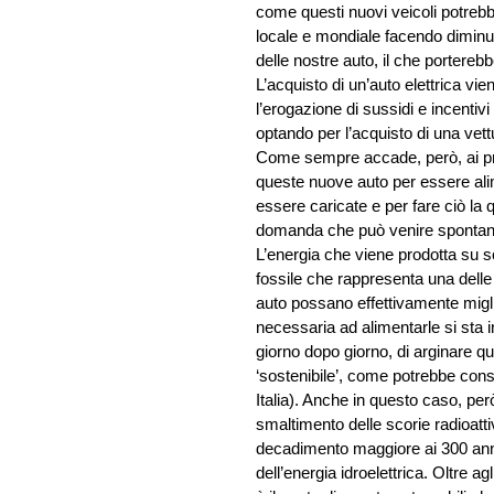
come questi nuovi veicoli potreb
locale e mondiale facendo diminui
delle nostre auto, il che port
L’acquisto di un’auto elettrica vie
l’erogazione di sussidi e incentivi
optando per l’acquisto di una vett
Come sempre accade, però, ai preg
queste nuove auto per essere alim
essere caricate e per fare ciò la q
domanda che può venire spontanea
L’energia che viene prodotta su s
fossile che rappresenta una dell
auto possano effettivamente miglio
necessaria ad alimentarle si sta i
giorno dopo giorno, di arginare qu
‘sostenibile’, come potrebbe consi
Italia). Anche in questo caso, per
smaltimento delle scorie radioatt
decadimento maggiore ai 300 anni o
dell’energia idroelettrica. Oltre a