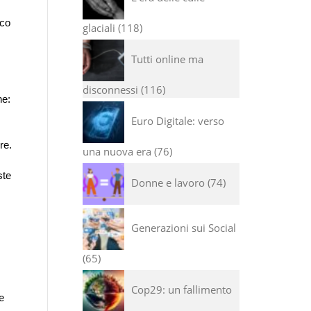
ico
glaciali
118
Tutti online ma
disconnessi
116
he:
Euro Digitale: verso
re.
una nuova era
76
ste
Donne e lavoro
74
Generazioni sui Social
65
Cop29: un fallimento
e