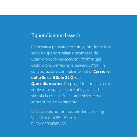
Ilquotidianoinclasse.it
È l’iniziativa pensata per tutti gli studenti delle
scuole superiori italiane promossa da
Osservatorio for independent thinking
(già
Osservatorio Permanente Giovani-Editori
) in
collaborazione con i siti internet di
Corriere
della Sera
,
Il Sole 24 Ore
e
Quotidiano.net
. Un progetto educativo che
vuole dare spazio e voce ai ragazzi e che
stimola la creatività, la competizione ma
soprattutto il divertimento.
©
Osservatorio for independent thinking
Viale Guidoni 95 – Firenze
P. IVA 05054380489