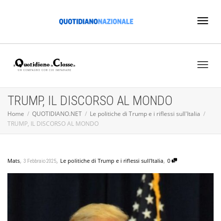
Toggl
naviga
Toggl
TRUMP, IL DISCORSO AL MONDO
Home
QUOTIDIANO.NET
Le politiche di Trump e i riflessi sull'Italia
TRUMP, IL DISCORSO AL MONDO
naviga
,
,
,
Mats
Le politiche di Trump e i riflessi sull'Italia
0
3 Febbraio 2025