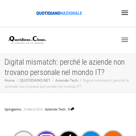
Toggl
naviga
Toggl
Digital mismatch: perché le aziende non
trovano personale nel mondo IT?
naviga
Home
QUOTIDIANO.NET
Aziende Tech
Digital mismatch: perché le
aziende non trovano personale nel mondo IT?
,
,
,
ilpingwino
Aziende Tech
0
26 Marzo 2024