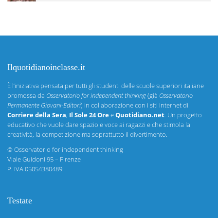
Ilquotidianoinclasse.it
È l’iniziativa pensata per tutti gli studenti delle scuole superiori italiane
promossa da
Osservatorio for independent thinking
(già
Osservatorio
Permanente Giovani-Editori
) in collaborazione con i siti internet di
Corriere della Sera
,
Il Sole 24 Ore
e
Quotidiano.net
. Un progetto
educativo che vuole dare spazio e voce ai ragazzi e che stimola la
creatività, la competizione ma soprattutto il divertimento.
©
Osservatorio for independent thinking
Viale Guidoni 95 – Firenze
P. IVA 05054380489
Testate