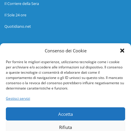
Il Corriere della Sera
Il Sole 24 ore
Quotidiano.net
Informazioni
Consenso dei Cookie
Regolamento
Per fornire le migliori esperienze, utilizziamo tecnologie come i cookie
per archiviare e/o accedere alle informazioni sul dispositivo. Il consenso
Help desk
a queste tecnologie ci consentirà di elaborare dati come il
comportamento di navigazione o gli ID univoci su questo sito. Il mancato
Guida rapida
consenso o la revoca del consenso potrebbero influire negativamente su
determinate caratteristiche e funzioni.
Richiesta di inserimento nuova scuola
Gestisci servizi
adesioni@osservatorionline.it
Accetta
Privacy
Rifiuta
Cookies