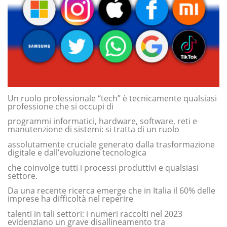
Un ruolo professionale “tech” è tecnicamente qualsiasi
professione che si occupi di
programmi informatici, hardware, software, reti e
manutenzione di sistemi: si tratta di un ruolo
assolutamente cruciale generato dalla trasformazione
digitale e dall’evoluzione tecnologica
che coinvolge tutti i processi produttivi e qualsiasi
settore.
Da una recente ricerca emerge che in Italia il 60% delle
imprese ha difficoltà nel reperire
talenti in tali settori: i numeri raccolti nel 2023
evidenziano un grave disallineamento tra