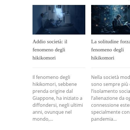
La solitudine forza
Addio società: il
fenomeno degli
fenomeno degli
hikikomori
hikikomori
Nella società mo
Il fenomeno degli
sono sempre più d
hikikomori, sebbene
l’isolamento socia
prenda origine dal
l’alienazione da o
Giappone, ha iniziato a
connessione este
diffondersi, negli ultimi
specialmente con
anni, ovunque nel
pandemia...
mondo,...