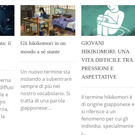
ta: il
Gli hikikomori in un
GIOVANI
mondo a sé stante
HIKIKOMORI: UNA
VITA DIFFICILE TRA
PRESSIONI E
Un nuovo termine sta
ASPETTATIVE
iniziando a subentrare
derna
sempre di più nel
iffusi
nostro vocabolario. Si
le e
Il termine hikikomori è
tratta di una parola
gni
di origine giapponese e
giapponese:...
rna,
si riferisce a un
 la
fenomeno per cui gli
individui, specialmente
i...