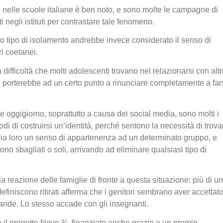
o nelle scuole italiane è ben noto, e sono molte le campagne di
 negli istituti per contrastare tale fenomeno.
to tipo di isolamento andrebbe invece considerato il senso di
i coetanei.
difficoltà che molti adolescenti trovano nel relazionarsi con altr
li porterebbe ad un certo punto a rinunciare completamente a far
.
oggigiorno, soprattutto a causa dei social media, sono molti i
odi di costruirsi un’identità, perché sentono la necessità di trova
dia loro un senso di appartenenza ad un determinato gruppo, e
no sbagliati o soli, arrivando ad eliminare qualsiasi tipo di
a reazione delle famiglie di fronte a questa situazione: più di un
 definiscono ritirati afferma che i genitori sembrano aver accettat
ande. Lo stesso accade con gli insegnanti.
 il progetto Nove ¾, finanziato anche grazie a un premio