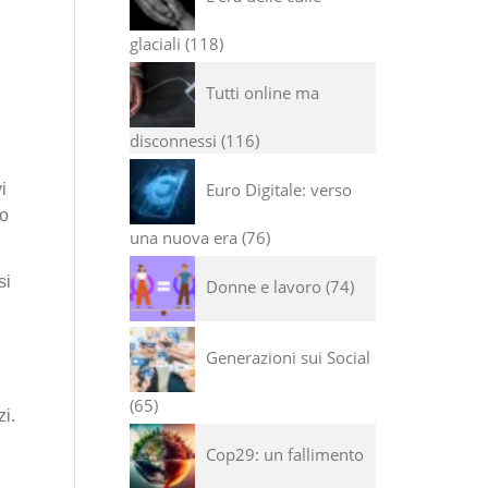
glaciali
118
Tutti online ma
disconnessi
116
Euro Digitale: verso
i
 o
una nuova era
76
si
Donne e lavoro
74
l
Generazioni sui Social
65
i.
Cop29: un fallimento