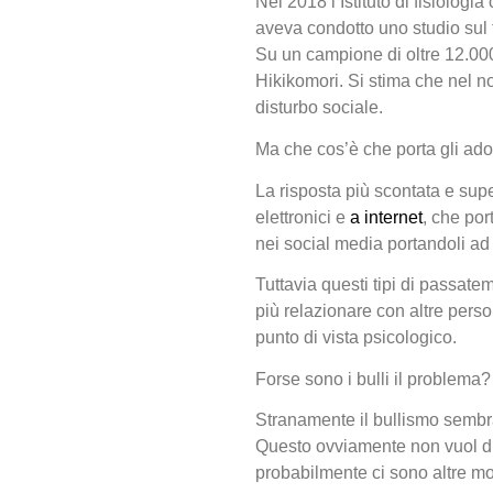
Nel 2018 l’Istituto di fisiolog
aveva condotto uno studio sul f
Su un campione di oltre 12.000 c
Hikikomori. Si stima che nel no
disturbo sociale.
Ma che cos’è che porta gli ado
La risposta più scontata e super
elettronici e
a internet
, che por
nei social media portandoli ad e
Tuttavia questi tipi di passat
più relazionare con altre pers
punto di vista psicologico.
Forse sono i bulli il problema?
Stranamente il bullismo sembr
Questo ovviamente non vuol di
probabilmente ci sono altre mot