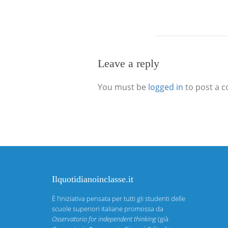
Leave a reply
You must be
logged in
to post a 
Ilquotidianoinclasse.it
È l’iniziativa pensata per tutti gli studenti delle
scuole superiori italiane promossa da
Osservatorio for independent thinking
(già