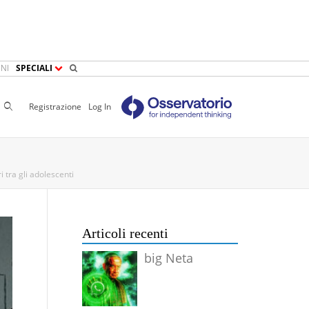
NI
SPECIALI
Cerca
Registrazione
Log In
i tra gli adolescenti
Articoli recenti
big Neta