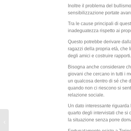
Inoltre il problema del bullism
sensibilizzazione portate avanti
Tra le cause principali di ques
inadeguatezza rispetto ai propr
Questo potrebbe derivare dalla 
ragazzi della propria età, che 
degli amici e costruire rapporti
Bisogna anche considerare che 
giovani che cercano in tutti i m
un qualcosa dentro di sé che 
quando non ci riescono si sento
relazione sociale.
Un dato interessante riguarda l
quarto degli intervistati che si
la situazione senza porre dom
Fortunatamente esiste a Torino