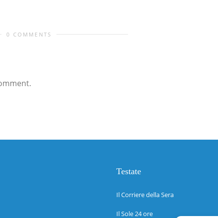
0 COMMENTS
comment.
Testate
Il Corriere della Sera
Il Sole 24 ore