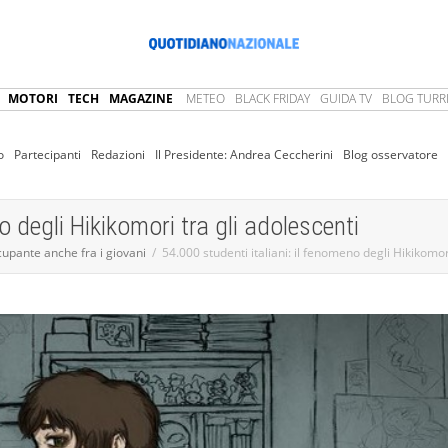
MOTORI
TECH
MAGAZINE
METEO
BLACK FRIDAY
GUIDA TV
BLOG TURRI
o
Partecipanti
Redazioni
Il Presidente: Andrea Ceccherini
Blog osservatore
o degli Hikikomori tra gli adolescenti
upante anche fra i giovani
54.000 studenti italiani: il fenomeno degli Hikikomor