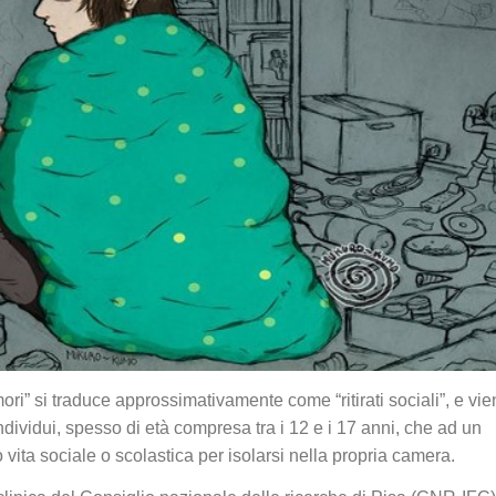
ri” si traduce approssimativamente come “ritirati sociali”, e vi
i individui, spesso di età compresa tra i 12 e i 17 anni, che ad un
 vita sociale o scolastica per isolarsi nella propria camera.