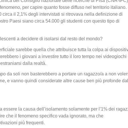
ia clinica del Consiglio nazionale delle ricerche di Pisa (CNR-IFC)
enomeno, per capire quanto fosse diffuso nel territorio italiano.
irca il 2,1% degli intervistati si ritrovava nella definizione di
stro Paesi siano circa 54.000 gli studenti con questo tipo di
lescenti a decidere di isolarsi dal resto del mondo?
ficiale sarebbe quella che attribuisce tutta la colpa ai dispositiv
terebbero i giovani a investire tutto il loro tempo nei videogiochi
straniarsi dalla realtà.
empo da soli non basterebbero a portare un ragazzo/a a non voler
one, e vanno quindi considerate altre cause ben più profonde da
a essere la causa dell’isolamento solamente per l’1% dei ragazz
re che il fenomeno specifico vada ignorato, ma che
ivazioni più frequenti.