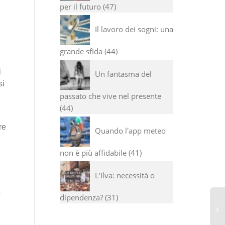
per il futuro
47
Il lavoro dei sogni: una
grande sfida
44
i
Un fantasma del
si
passato che vive nel presente
44
re
Quando l'app meteo
non è più affidabile
41
L’Ilva: necessità o
o
dipendenza?
31