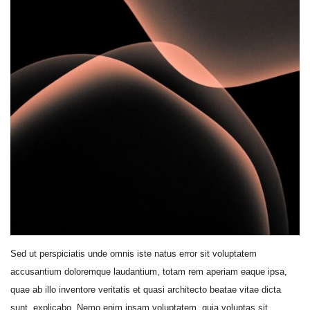
Sed ut perspiciatis unde omnis iste natus error sit voluptatem
accusantium doloremque laudantium, totam rem aperiam eaque ipsa,
quae ab illo inventore veritatis et quasi architecto beatae vitae dicta
sunt, explicabo. Nemo enim ipsam voluptatem, quia voluptas sit,