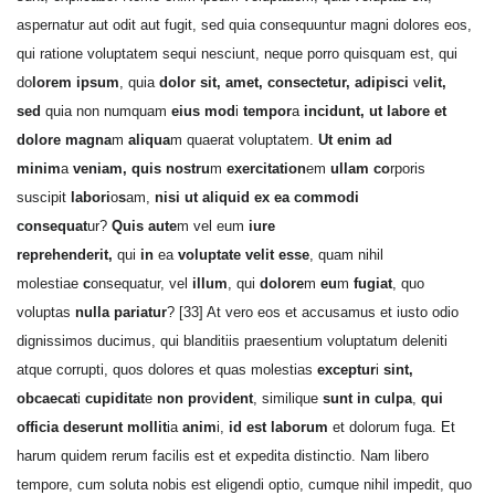
aspernatur aut odit aut fugit, sed quia consequuntur magni dolores eos,
qui ratione voluptatem sequi nesciunt, neque porro quisquam est, qui
do
lorem ipsum
, quia
dolor sit, amet, consectetur, adipisci
v
elit,
sed
quia non numquam
eius mod
i
tempor
a
incidunt, ut labore et
dolore magna
m
aliqua
m quaerat voluptatem.
Ut enim ad
minim
a
veniam, quis nostru
m
exercitation
em
ullam co
rporis
suscipit
labori
o
s
am,
nisi ut aliquid ex ea commodi
consequat
ur?
Quis aute
m vel eum
iure
reprehenderit,
qui
in
ea
voluptate velit esse
, quam nihil
molestiae
c
onsequatur, vel
illum
, qui
dolore
m
eu
m
fugiat
, quo
voluptas
nulla pariatur
? [33] At vero eos et accusamus et iusto odio
dignissimos ducimus, qui blanditiis praesentium voluptatum deleniti
atque corrupti, quos dolores et quas molestias
exceptur
i
sint,
obcaecat
i
cupiditat
e
non pro
v
ident
, similique
sunt in culpa
,
qui
officia deserunt mollit
ia
anim
i,
id est laborum
et dolorum fuga. Et
harum quidem rerum facilis est et expedita distinctio. Nam libero
tempore, cum soluta nobis est eligendi optio, cumque nihil impedit, quo