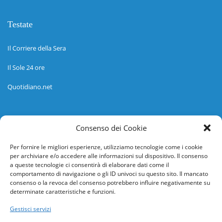
Testate
Il Corriere della Sera
Il Sole 24 ore
Quotidiano.net
Informazioni
Consenso dei Cookie
Regolamento
Per fornire le migliori esperienze, utilizziamo tecnologie come i cookie
per archiviare e/o accedere alle informazioni sul dispositivo. Il consenso
Help desk
a queste tecnologie ci consentirà di elaborare dati come il
comportamento di navigazione o gli ID univoci su questo sito. Il mancato
Guida rapida
consenso o la revoca del consenso potrebbero influire negativamente su
determinate caratteristiche e funzioni.
Richiesta di inserimento nuova scuola
Gestisci servizi
adesioni@osservatorionline.it