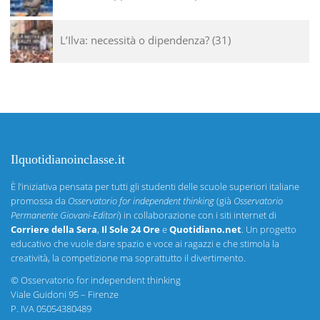
L’Ilva: necessità o dipendenza?
31
Ilquotidianoinclasse.it
È l’iniziativa pensata per tutti gli studenti delle scuole superiori italiane
promossa da
Osservatorio for independent thinking
(già
Osservatorio
Permanente Giovani-Editori
) in collaborazione con i siti internet di
Corriere della Sera
,
Il Sole 24 Ore
e
Quotidiano.net
. Un progetto
educativo che vuole dare spazio e voce ai ragazzi e che stimola la
creatività, la competizione ma soprattutto il divertimento.
©
Osservatorio for independent thinking
Viale Guidoni 95 – Firenze
P. IVA 05054380489