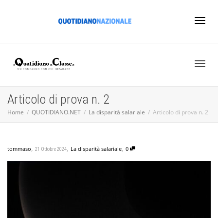
Toggl
naviga
Toggl
Articolo di prova n. 2
Home
QUOTIDIANO.NET
La disparità salariale
Articolo di prova n. 2
naviga
,
,
,
tommaso
La disparità salariale
0
21 Ottobre 2024