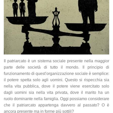
Il patriarcato è un sistema sociale presente nella maggior
parte delle società di tutto il mondo. Il principio di
funzionamento di quest’organizzazione sociale è semplice:
il potere spetta solo agli uomini. Questo si rispecchia sia
nella vita pubblica, dove il potere viene esercitato solo
dagli uomini sia nella vita privata, dove il marito ha un
ruolo dominante nella famiglia. Oggi possiamo considerare
che il patriarcato appartenga davvero al passato? O è
ancora presente ma in forme più sottili?