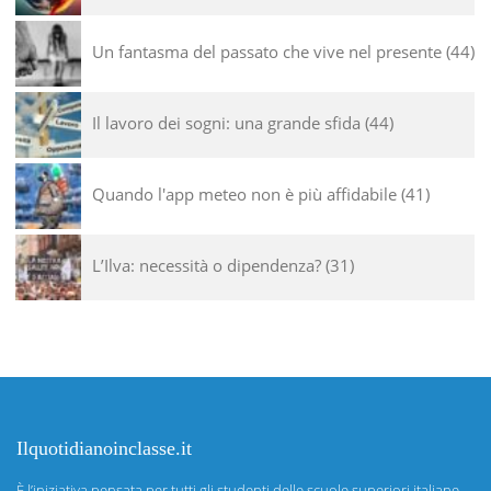
Un fantasma del passato che vive nel presente
44
Il lavoro dei sogni: una grande sfida
44
Quando l'app meteo non è più affidabile
41
L’Ilva: necessità o dipendenza?
31
Ilquotidianoinclasse.it
È l’iniziativa pensata per tutti gli studenti delle scuole superiori italiane