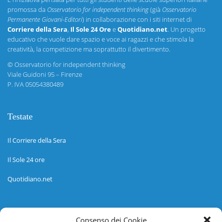
promossa da
Osservatorio for independent thinking
(già
Osservatorio
Permanente Giovani-Editori
) in collaborazione con i siti internet di
Corriere della Sera
,
Il Sole 24 Ore
e
Quotidiano.net
. Un progetto
educativo che vuole dare spazio e voce ai ragazzi e che stimola la
creatività, la competizione ma soprattutto il divertimento.
©
Osservatorio for independent thinking
Viale Guidoni 95 – Firenze
P. IVA 05054380489
Testate
Il Corriere della Sera
Il Sole 24 ore
Quotidiano.net
Informazioni
Consenso dei Cookie