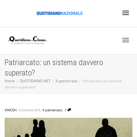
Toggl
naviga
Toggl
Patriarcato: un sistema davvero
superato?
naviga
Home
QUOTIDIANO.NET
Il patriarcato
Patriarcato: un sistema
davvero superato?
,
,
,
VINCEH
Il patriarcato
1
8 Dicembre 2024