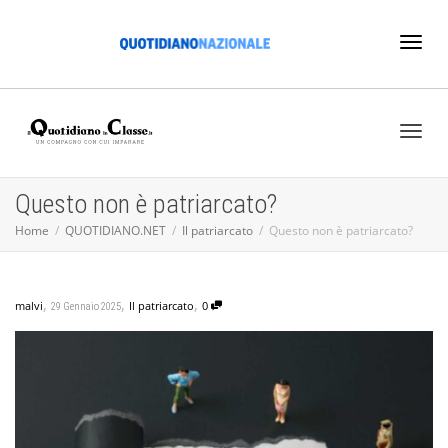
Toggl
naviga
Toggl
Questo non è patriarcato?
Home
QUOTIDIANO.NET
Il patriarcato
Questo non è patriarcato?
naviga
,
,
,
malvi
Il patriarcato
0
29 Gennaio 2025