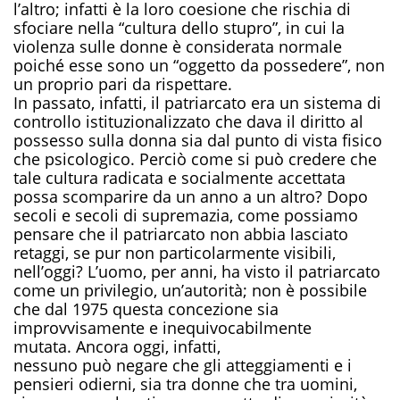
l’altro; infatti è la loro coesione che rischia di
sfociare nella “cultura dello stupro”, in cui la
violenza sulle donne è considerata normale
poiché esse sono un
“
oggetto da possedere
”
, non
un proprio pari da rispettare.
In passato
, infatti,
il patriarcato era un sistema di
controllo istituzionalizzato che dava il diritto al
possesso sulla donna sia dal punto di vista fisico
che psicologico. Perciò come si può credere che
tale cultura radicata e socialmente accettata
possa scomparire da un anno a un altro? Dopo
secoli e secoli di supremazia
, come possiamo
pensare che il patriarcato non abbia lasciato
retaggi, se pur non particolarmente visibili
,
nell’oggi
? L’uomo
,
per anni
,
ha visto il patriarcato
come un privilegio, un’autorità
;
non è possibile
che dal 1975 questa concezione sia
improvvisamente e inequivocabilmente
mutata.
Ancora oggi, infatti,
nessuno
può
negare
che
gli atteggiamenti e i
pensieri odierni
, sia tra donne che tra uomini,