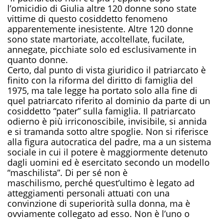
l’omicidio di Giulia altre 120 donne sono state
vittime di questo cosiddetto fenomeno
apparentemente inesistente. Altre 120 donne
sono state martoriate, accoltellate, fucilate,
annegate, picchiate solo ed esclusivamente in
quanto donne.
Certo, dal punto di vista giuridico il patriarcato è
finito con la riforma del diritto di famiglia del
1975, ma tale legge ha portato solo alla fine di
quel patriarcato riferito al dominio da parte di un
cosiddetto “pater” sulla famiglia. Il patriarcato
odierno è più irriconoscibile, invisibile, si annida
e si tramanda sotto altre spoglie. Non si riferisce
alla figura autocratica del padre, ma a un sistema
sociale in cui il potere è
maggiormente
detenuto
dagli uomini ed è esercitato secondo un modello
“maschilista”.
Di per sé non
è
maschilismo
,
perché quest’ultimo è legato ad
atteggiamenti personali attuati con una
convinzione di superiorità sulla donna, ma è
ovviamente
collegato
ad esso.
Non è l’uno o