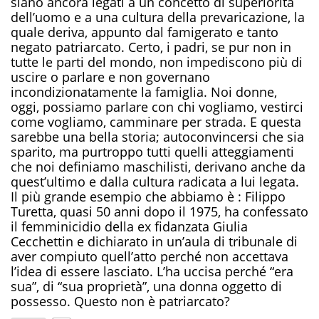
sia
no
ancora legat
i
a un concetto di superiorità
dell’uomo e a una cultura della prevaricazione, la
quale deriva, appunto dal famigerato e tanto
negato patriarcato.
Certo
,
i padri, se pur non in
tutte le parti del mondo, non
impediscono più di
uscire o parlare
e
non governano
incondizionatamente la famiglia. Noi donne,
oggi, possiamo parlare con chi vogliamo, vestirci
come vogliamo, camminare per strada.
E questa
sarebbe una bella storia; autoconvincersi che sia
sparito, ma purtroppo
tutti quelli atteggiamenti
che noi definiamo maschilisti, derivano anche da
quest’ultimo e dalla cultura radicata a lui legata.
Il più grande
esempio che abbiamo è
: Filippo
Turetta, quasi 50 anni dopo il 1975, ha confessato
il femminicidio della ex fidanzata Giulia
Cecchettin e
dichiarato
in un’aula di tribunale di
aver compiuto
quell’atto
perché non accettava
l’idea di essere lasciato. L’ha uccisa perché
“
era
sua
”
,
di “sua proprietà”,
una donna oggetto di
possesso. Questo non è patriarcato?