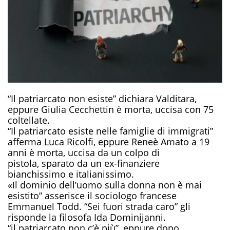
“
I
l patriarcato non esiste” dichiara Valditara,
eppure Giulia Cecchettin è morta, uccisa con 75
coltellate.
“Il patriarcato esiste nelle famiglie di immigrati
”
afferma
Luca Ricolfi, eppure
Reneè Amato a 19
anni è morta, uccisa da un colpo di
pistola
,
sparato da un ex-finanziere
bianchissimo
e italianissimo
.
«Il dominio dell’uomo sulla donna non è mai
esistito
”
a
sserisce il s
ociologo francese
Emmanuel Todd
. “Sei fuori strada caro”
gli
risponde
la filosofa
Ida Dominijanni.
“il patriarcato non c’è più”, eppure dopo