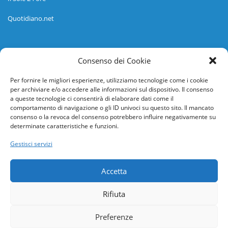
Quotidiano.net
Informazioni
Consenso dei Cookie
Regolamento
Per fornire le migliori esperienze, utilizziamo tecnologie come i cookie
per archiviare e/o accedere alle informazioni sul dispositivo. Il consenso
Help desk
a queste tecnologie ci consentirà di elaborare dati come il
comportamento di navigazione o gli ID univoci su questo sito. Il mancato
Guida rapida
consenso o la revoca del consenso potrebbero influire negativamente su
determinate caratteristiche e funzioni.
Richiesta di inserimento nuova scuola
Gestisci servizi
adesioni@osservatorionline.it
Accetta
Privacy
Rifiuta
Cookies
Preferenze