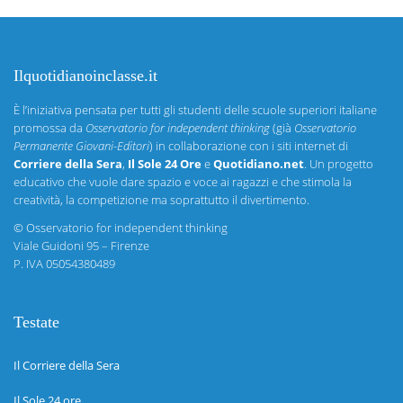
Ilquotidianoinclasse.it
È l’iniziativa pensata per tutti gli studenti delle scuole superiori italiane
promossa da
Osservatorio for independent thinking
(già
Osservatorio
Permanente Giovani-Editori
) in collaborazione con i siti internet di
Corriere della Sera
,
Il Sole 24 Ore
e
Quotidiano.net
. Un progetto
educativo che vuole dare spazio e voce ai ragazzi e che stimola la
creatività, la competizione ma soprattutto il divertimento.
©
Osservatorio for independent thinking
Viale Guidoni 95 – Firenze
P. IVA 05054380489
Testate
Il Corriere della Sera
Il Sole 24 ore