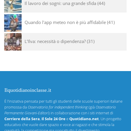
Il lavoro dei sogni: una grande sfida
44
Quando l'app meteo non è più affidabile
41
L’Ilva: necessità o dipendenza?
31
Ilquotidianoinclasse.it
È l’iniziativa pensata per tutti gli studenti delle scuole superiori italiane
promossa da
Osservatorio for independent thinking
(già
Osservatorio
Permanente Giovani-Editori
) in collaborazione con i siti internet di
Corriere della Sera
,
Il Sole 24 Ore
e
Quotidiano.net
. Un progetto
educativo che vuole dare spazio e voce ai ragazzi e che stimola la
creatività, la competizione ma soprattutto il divertimento.