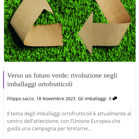
Verso un futuro verde: rivoluzione negli
imballaggi ortofrutticoli
,
,
,
Filippo sacco
18 Novembre 2023
Gli imballaggi
0
Il tema degli imballaggi ortofrutticoli è attualmente al
centro dell’attenzione, con l’Unione Europea che
guida una campagna per limitarne...