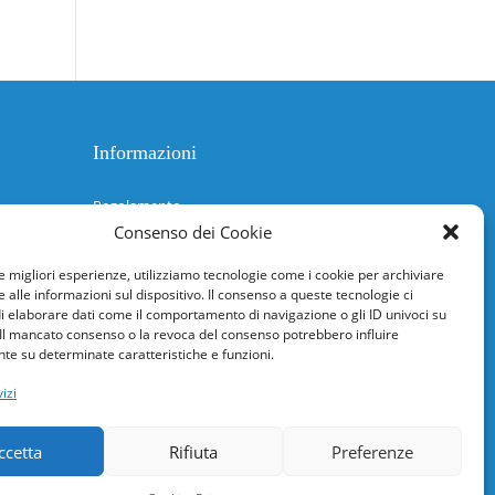
Informazioni
Regolamento
Consenso dei Cookie
Help desk
le migliori esperienze, utilizziamo tecnologie come i cookie per archiviare
Guida rapida
 alle informazioni sul dispositivo. Il consenso a queste tecnologie ci
i elaborare dati come il comportamento di navigazione o gli ID univoci su
 Il mancato consenso o la revoca del consenso potrebbero influire
Richiesta di inserimento nuova scuola
e su determinate caratteristiche e funzioni.
adesioni@osservatorionline.it
izi
Privacy
ccetta
Rifiuta
Preferenze
Cookies