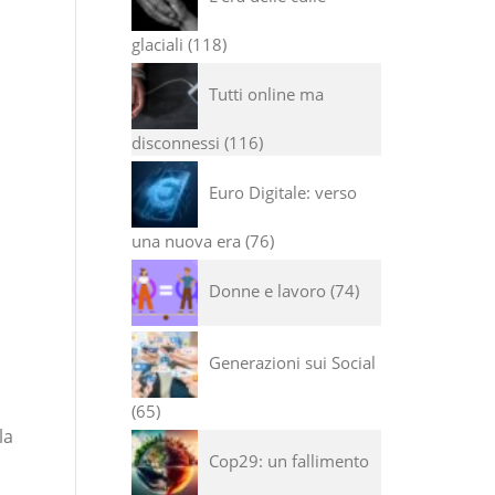
glaciali
118
Tutti online ma
disconnessi
116
Euro Digitale: verso
a
una nuova era
76
Donne e lavoro
74
Generazioni sui Social
65
la
Cop29: un fallimento