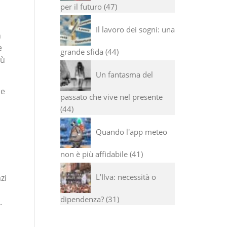
per il futuro
47
Il lavoro dei sogni: una
n
e
grande sfida
44
iù
Un fantasma del
le
passato che vive nel presente
44
Quando l'app meteo
non è più affidabile
41
L’Ilva: necessità o
zi
dipendenza?
31
.