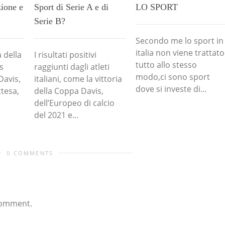
zione e
Sport di Serie A e di
LO SPORT
Serie B?
Secondo me lo sport in
italia non viene trattato
a della
I risultati positivi
tutto allo stesso
s
raggiunti dagli atleti
modo,ci sono sport
Davis,
italiani, come la vittoria
dove si investe di...
ttesa,
della Coppa Davis,
dell’Europeo di calcio
del 2021 e...
0 COMMENTS
comment.