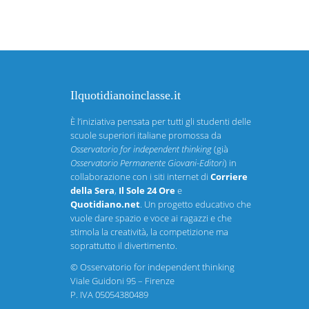
Ilquotidianoinclasse.it
È l’iniziativa pensata per tutti gli studenti delle
scuole superiori italiane promossa da
Osservatorio for independent thinking
(già
Osservatorio Permanente Giovani-Editori
) in
collaborazione con i siti internet di
Corriere
della Sera
,
Il Sole 24 Ore
e
Quotidiano.net
. Un progetto educativo che
vuole dare spazio e voce ai ragazzi e che
stimola la creatività, la competizione ma
soprattutto il divertimento.
©
Osservatorio for independent thinking
Viale Guidoni 95 – Firenze
P. IVA 05054380489