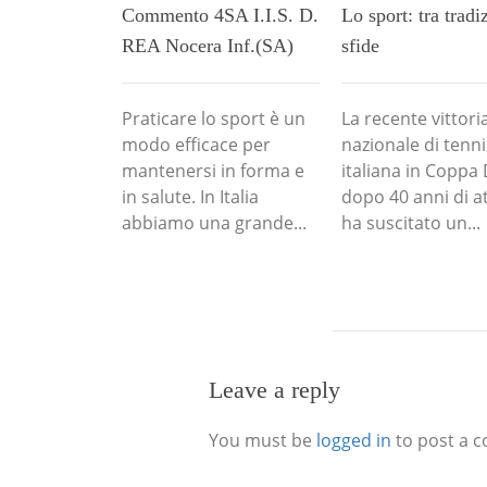
Commento 4SA I.I.S. D.
Lo sport: tra tradi
REA Nocera Inf.(SA)
sfide
Praticare lo sport è un
La recente vittori
modo efficace per
nazionale di tenni
mantenersi in forma e
italiana in Coppa 
in salute. In Italia
dopo 40 anni di a
abbiamo una grande...
ha suscitato un...
Leave a reply
You must be
logged in
to post a 