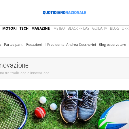
MOTORI
TECH
MAGAZINE
METEO
BLACK FRIDAY
GUIDA TV
BLOG TURRI
o
Partecipanti
Redazioni
Il Presidente: Andrea Ceccherini
Blog osservatore
innovazione
iano tra tradizione e innovazione