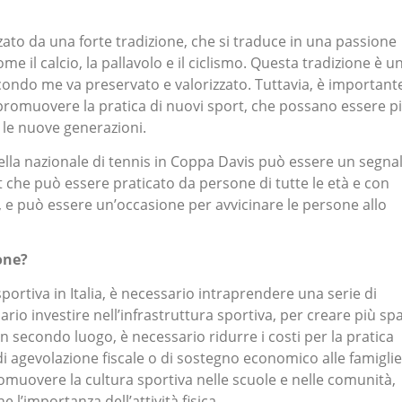
zzato da una forte tradizione, che si traduce in una passione
e il calcio, la pallavolo e il ciclismo. Questa tradizione è u
ondo me va preservato e valorizzato. Tuttavia, è important
promuovere la pratica di nuovi sport, che possano essere p
r le nuove generazioni.
della nazionale di tennis in Coppa Davis può essere un segna
rt che può essere praticato da persone di tutte le età e con
ne, e può essere un’occasione per avvicinare le persone allo
one?
sportiva in Italia, è necessario intraprendere una serie di
ario investire nell’infrastruttura sportiva, per creare più spa
. In secondo luogo, è necessario ridurre i costi per la pratica
i agevolazione fiscale o di sostegno economico alle famiglie
muovere la cultura sportiva nelle scuole e nelle comunità,
 l’importanza dell’attività fisica.