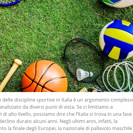
e delle discipline sportive in Italia è un argomento compless
nalizzato da diversi punti di vista. Se ci limitiamo a
i di alto livello, possiamo dire che l’Italia si trova in una fase
clino durato alcuni anni. Negli ultimi anni, infatti, la
to la finale degli Europei, la nazionale di pallavolo maschile