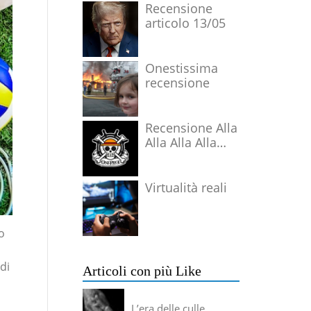
Recensione
articolo 13/05
Onestissima
recensione
Recensione Alla
Alla Alla Alla
Alla Alla Alla
Virtualità reali
o
 di
Articoli con più Like
L’era delle culle