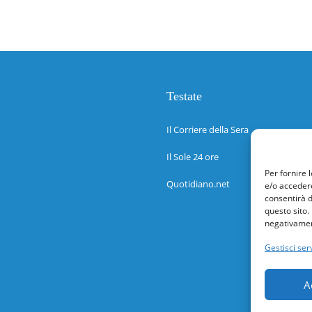
Testate
Il Corriere della Sera
Il Sole 24 ore
Per fornire 
Quotidiano.net
e/o accedere
consentirà d
questo sito.
negativament
Gestisci serv
A