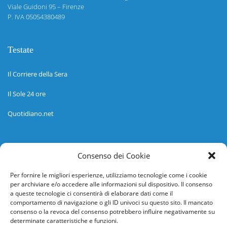
Viale Guidoni 95 – Firenze
P. IVA 05054380489
Testate
Il Corriere della Sera
Il Sole 24 ore
Quotidiano.net
Informazioni
Consenso dei Cookie
Regolamento
Per fornire le migliori esperienze, utilizziamo tecnologie come i cookie
per archiviare e/o accedere alle informazioni sul dispositivo. Il consenso
Help desk
a queste tecnologie ci consentirà di elaborare dati come il
comportamento di navigazione o gli ID univoci su questo sito. Il mancato
Guida rapida
consenso o la revoca del consenso potrebbero influire negativamente su
determinate caratteristiche e funzioni.