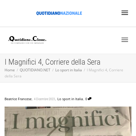
Toggl
naviga
Toggl
I Magnifici 4, Corriere della Sera
Home
QUOTIDIANO.NET
Lo sport in Italia
I Magnifici 4, Corriere
della Sera
naviga
,
,
,
Beatrice Francese
Lo sport in Italia
0
4 Dicembre 2023