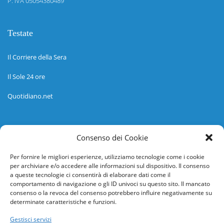
P. IVA 05054380489
Testate
Il Corriere della Sera
Il Sole 24 ore
Quotidiano.net
Informazioni
Consenso dei Cookie
Regolamento
Per fornire le migliori esperienze, utilizziamo tecnologie come i cookie
per archiviare e/o accedere alle informazioni sul dispositivo. Il consenso
Help desk
a queste tecnologie ci consentirà di elaborare dati come il
comportamento di navigazione o gli ID univoci su questo sito. Il mancato
Guida rapida
consenso o la revoca del consenso potrebbero influire negativamente su
determinate caratteristiche e funzioni.
Richiesta di inserimento nuova scuola
Gestisci servizi