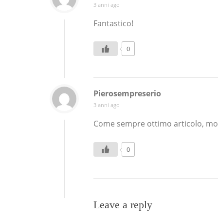
3 anni ago
Fantastico!
0
Pierosempreserio
3 anni ago
Come sempre ottimo articolo, molt
0
Leave a reply