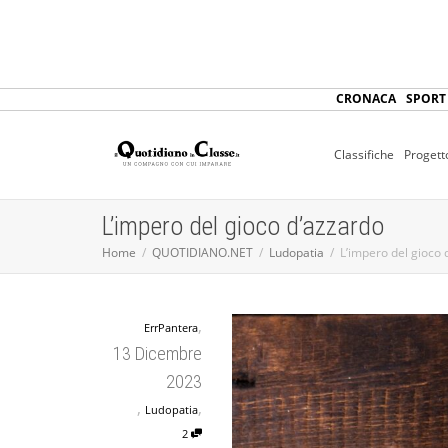
CRONACA
SPORT
Classifiche
Progett
L’impero del gioco d’azzardo
Home
QUOTIDIANO.NET
Ludopatia
L’impero del gioco 
,
ErrPantera
13 Dicembre
2023
,
,
Ludopatia
2