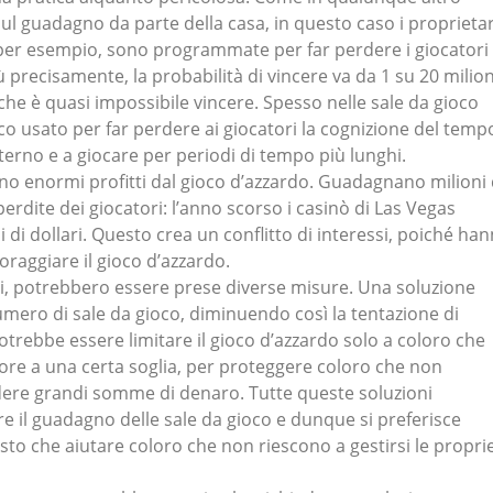
ul guadagno da parte della casa, in questo caso i proprietar
 per esempio, sono programmate per far perdere i giocatori 
ù precisamente, la probabilità di vincere va da 1 su 20 milion
a che è quasi impossibile vincere. Spesso nelle sale da gioco
co usato per far perdere ai giocatori la cognizione del temp
terno e a giocare per periodi di tempo più lunghi.
ono enormi profitti dal gioco d’azzardo. Guadagnano milioni 
perdite dei giocatori: l’anno scorso i casinò di Las Vegas
 di dollari. Questo crea un conflitto di interessi, poiché ha
coraggiare il gioco d’azzardo.
i, potrebbero essere prese diverse misure. Una soluzione
umero di sale da gioco, diminuendo così la tentazione di
otrebbe essere limitare il gioco d’azzardo solo a coloro che
re a una certa soglia, per proteggere coloro che non
ere grandi somme di denaro. Tutte queste soluzioni
e il guadagno delle sale da gioco e dunque si preferisce
osto che aiutare coloro che non riescono a gestirsi le propri