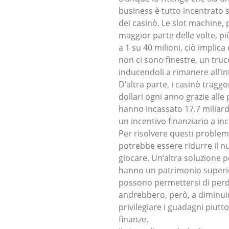
business è tutto incentrato s
dei casinò. Le slot machine,
maggior parte delle volte, pi
a 1 su 40 milioni, ciò implic
non ci sono finestre, un truc
inducendoli a rimanere all’in
D’altra parte, i casinò tragg
dollari ogni anno grazie alle 
hanno incassato 17.7 miliardi
un incentivo finanziario a in
Per risolvere questi problem
potrebbe essere ridurre il n
giocare. Un’altra soluzione p
hanno un patrimonio superio
possono permettersi di perd
andrebbero, però, a diminuir
privilegiare i guadagni piutt
finanze.