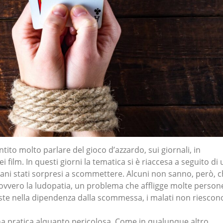
tito molto parlare del gioco d’azzardo, sui giornali, in
 film. In questi giorni la tematica si è riaccesa a seguito di 
aliani stati sorpresi a scommettere. Alcuni non sanno, però, 
ovvero la ludopatia, un problema che affligge molte person
iste nella dipendenza dalla scommessa, i malati non riescon
na pratica alquanto pericolosa. Come in qualunque altro