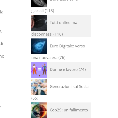
i
glaciali
118
la
i
Tutti online ma
o,
disconnessi
116
di
Euro Digitale: verso
nno
una nuova era
76
Donne e lavoro
74
Generazioni sui Social
65
e
Cop29: un fallimento