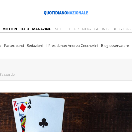
MOTORI
TECH
MAGAZINE
METEO
BLACK FRIDAY
GUIDA TV
BLOG TURRI
o
Partecipanti
Redazioni
Il Presidente: Andrea Ceccherini
Blog osservatore
d’azzardo