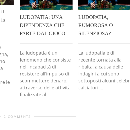
il
LUDOPATIA: UNA
LUDOPATIA,
 la
DIPENDENZA CHE
RUMOROSA O
PARTE DAL GIOCO
SILENZIOSA?
e
La ludopatia è un
La ludopatia è di
gna,
fenomeno che consiste
recente tornata alla
uno
nell’incapacità di
ribalta, a causa delle
ha
resistere all’impulso di
indagini a cui sono
scommettere denaro,
sottoposti alcuni celebr
re le
attraverso delle attività
calciatori....
finalizzate al...
2 COMMENTS