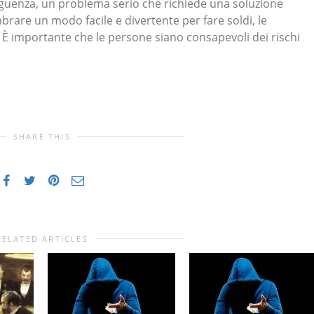
seguenza, un problema serio che richiede una soluzione
are un modo facile e divertente per fare soldi, le
. È importante che le persone siano consapevoli dei rischi
SHARE THIS
RELATED ARTICLES