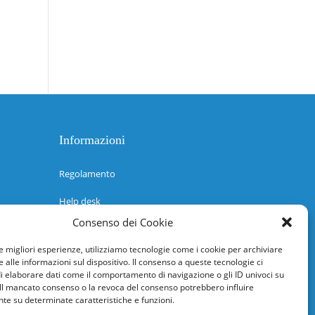
Informazioni
Regolamento
Help desk
Consenso dei Cookie
Guida rapida
le migliori esperienze, utilizziamo tecnologie come i cookie per archiviare
Richiesta di inserimento nuova scuola
 alle informazioni sul dispositivo. Il consenso a queste tecnologie ci
i elaborare dati come il comportamento di navigazione o gli ID univoci su
adesioni@osservatorionline.it
 Il mancato consenso o la revoca del consenso potrebbero influire
e su determinate caratteristiche e funzioni.
Privacy