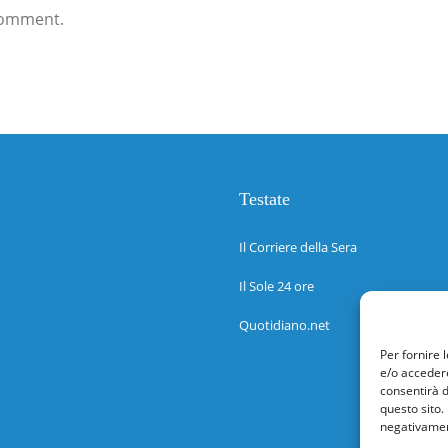
comment.
Testate
Il Corriere della Sera
Il Sole 24 ore
Quotidiano.net
Per fornire 
e/o accedere
consentirà d
questo sito.
negativament