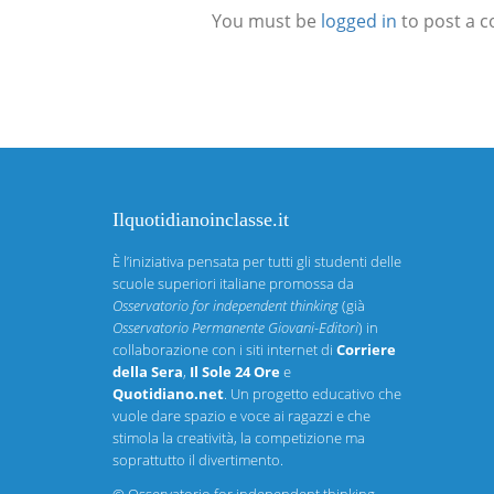
You must be
logged in
to post a 
Ilquotidianoinclasse.it
È l’iniziativa pensata per tutti gli studenti delle
scuole superiori italiane promossa da
Osservatorio for independent thinking
(già
Osservatorio Permanente Giovani-Editori
) in
collaborazione con i siti internet di
Corriere
della Sera
,
Il Sole 24 Ore
e
Quotidiano.net
. Un progetto educativo che
vuole dare spazio e voce ai ragazzi e che
stimola la creatività, la competizione ma
soprattutto il divertimento.