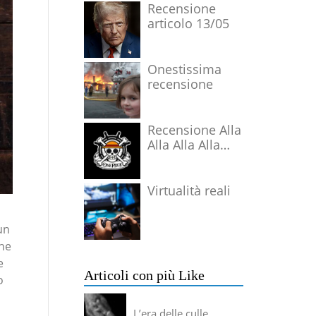
Recensione
articolo 13/05
Onestissima
recensione
Recensione Alla
Alla Alla Alla
Alla Alla Alla
Virtualità reali
un
che
e
Articoli con più Like
o
L’era delle culle