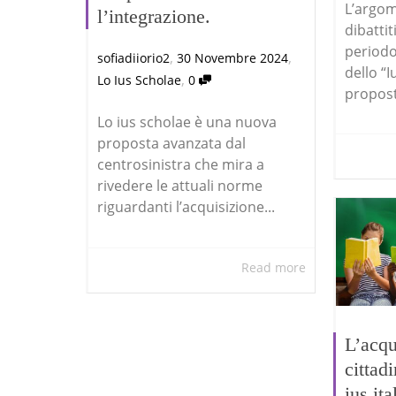
L’argom
l’integrazione.
dibattit
periodo
,
,
sofiadiiorio2
30 Novembre 2024
dello “
,
Lo Ius Scholae
0
propost
Lo ius scholae è una nuova
proposta avanzata dal
centrosinistra che mira a
rivedere le attuali norme
riguardanti l’acquisizione...
Read more
L’acqu
cittad
ius it