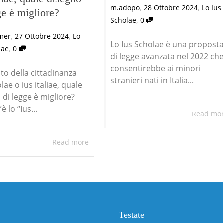
,
,
m.adopo
28 Ottobre 2024
Lo Ius
ge è migliore?
,
Scholae
0
,
,
lmer
27 Ottobre 2024
Lo
Lo Ius Scholae è una propost
,
lae
0
di legge avanzata nel 2022 ch
consentirebbe ai minori
sto della cittadinanza
stranieri nati in Italia...
lae o ius italiae, quale
 di legge è migliore?
è lo “Ius...
Read mo
Read more
Testate