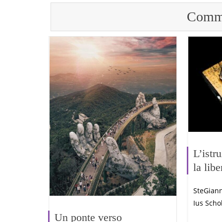
Comme
L’istr
la libe
SteGian
Ius Scho
Un ponte verso