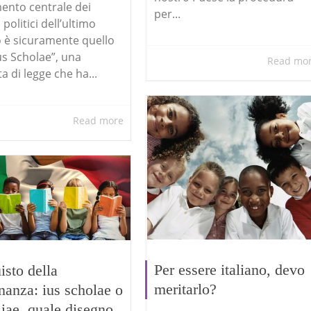
ento centrale dei
per...
i politici dell’ultimo
 è sicuramente quello
Ius Scholae”, una
Read mo
a di legge che ha...
Read more
Per essere italiano, devo
isto della
meritarlo?
inanza: ius scholae o
aliae, quale disegno