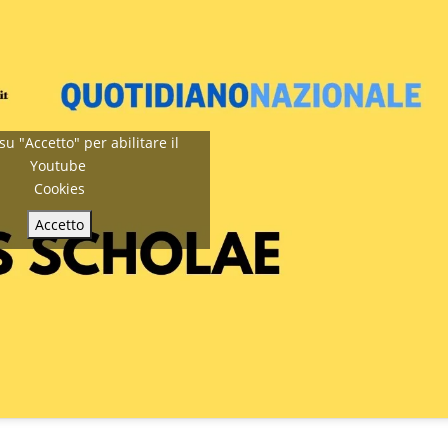
 su "Accetto" per abilitare il
Youtube
Cookies
Accetto