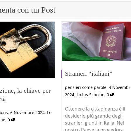
nta con un Post
Stranieri “italiani”
,
pensieri come parole
4 Novembr
uzione, la chiave per
,
,
2024
Lo Ius Scholae
0
rtà
Ottenere la cittadinanza è il
,
,
nons
6 Novembre 2024
Lo
desiderio più grande degli
,
lae
0
stranieri giunti in Italia. Nel
nostro Paese la procedura