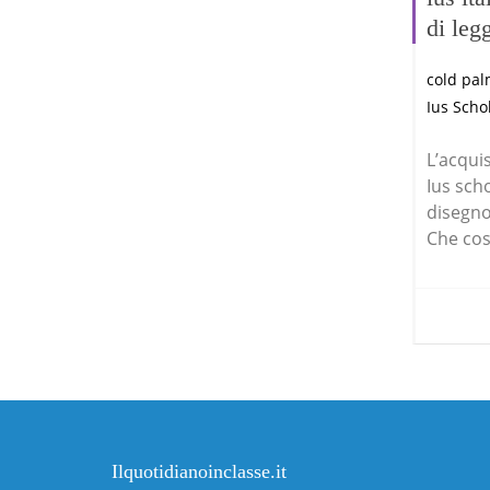
di leg
cold pa
Ius Scho
L’acqui
Ius scho
disegno
Che cos’
Ilquotidianoinclasse.it