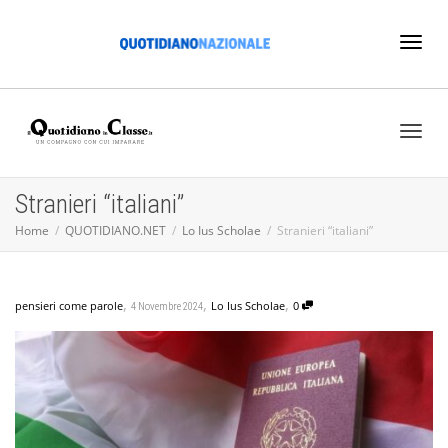
Toggl
naviga
Toggl
Stranieri “italiani”
Home
QUOTIDIANO.NET
Lo Ius Scholae
Stranieri “italiani”
naviga
,
,
,
pensieri come parole
Lo Ius Scholae
0
4 Novembre 2024