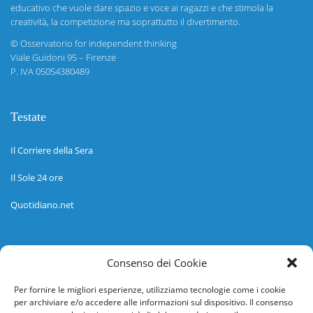
educativo che vuole dare spazio e voce ai ragazzi e che stimola la
creatività, la competizione ma soprattutto il divertimento.
©
Osservatorio for independent thinking
Viale Guidoni 95 – Firenze
P. IVA 05054380489
Testate
Il Corriere della Sera
Il Sole 24 ore
Quotidiano.net
Informazioni
Consenso dei Cookie
Regolamento
Per fornire le migliori esperienze, utilizziamo tecnologie come i cookie
per archiviare e/o accedere alle informazioni sul dispositivo. Il consenso
Help desk