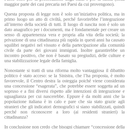
maggior parte dei casi precaria nei Paesi da cui provengono).
Questa proposta di legge non è solo un’iniziativa politica, ma in
primo luogo un atto di civiltà, perché favorirebbe l’integrazione
all’interno della società di tutti. Il luogo di nascita non è solo un
dato anagrafico per i documenti, ma è fondamentale per creare un
senso di appartenenza vera e propria alla vita della società; la
privazione di una cittadinanza più rapida in questi anni ha causato
squilibri negativi nel vissuto e della partecipazione alla comunità
civile da parte dei giovani immigrati. Inoltre garantirebbe un
incontro positivo, che non è basato su pregiudizi, delle culture e
una stabilizzazione legale della famiglia.
Nonostante si tratti di una riforma molto vantaggiosa il dibattito
politico è stato acceso: se la Sinistra, che l’ha proposta, è molto
favorevole, il Centro destra la osteggia poiché viene considerata
una concessione “esagerata”, che potrebbe essere soggetta ad un
sopruso e a fini diversi rispetto alle intenzioni di integrazione e
uguaglianza per cui nascerebbe. Eppure è da molti anni che la
popolazione italiana è in calo e pare che sia stato grazie agli
stranieri che gli indicatori demografici si siano stabilizzati, quindi
perché non riconoscere a loro (ai residenti stranieri) la
cittadinanza?
In conclusione non credo che bisogni chiamare “concessione della