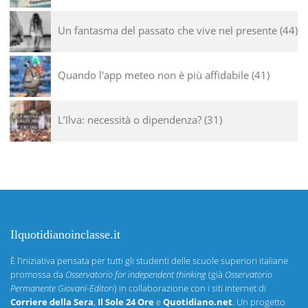
Un fantasma del passato che vive nel presente
44
Quando l'app meteo non è più affidabile
41
L’Ilva: necessità o dipendenza?
31
Ilquotidianoinclasse.it
È l’iniziativa pensata per tutti gli studenti delle scuole superiori italiane
promossa da
Osservatorio for independent thinking
(già
Osservatorio
Permanente Giovani-Editori
) in collaborazione con i siti internet di
Corriere della Sera
,
Il Sole 24 Ore
e
Quotidiano.net
. Un progetto