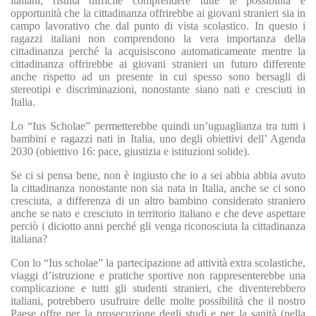
italiani, risulta difficile comprendere tutte le possibilità e
opportunità che la cittadinanza offrirebbe ai giovani stranieri sia in
campo lavorativo che dal punto di vista scolastico. In questo i
ragazzi italiani non comprendono la vera importanza della
cittadinanza perché la acquisiscono automaticamente mentre la
cittadinanza offrirebbe ai giovani stranieri un futuro differente
anche rispetto ad un presente in cui spesso sono bersagli di
stereotipi e discriminazioni, nonostante siano nati e cresciuti in
Italia.
Lo “Ius Scholae” permetterebbe quindi un’uguaglianza tra tutti i
bambini e ragazzi nati in Italia, uno degli obiettivi dell’ Agenda
2030 (obiettivo 16: pace, giustizia e istituzioni solide).
Se ci si pensa bene, non è ingiusto che io a sei abbia abbia avuto
la cittadinanza nonostante non sia nata in Italia, anche se ci sono
cresciuta, a differenza di un altro bambino considerato straniero
anche se nato e cresciuto in territorio italiano e che deve aspettare
perciò i diciotto anni perché gli venga riconosciuta la cittadinanza
italiana?
Con lo “Ius scholae” la partecipazione ad attività extra scolastiche,
viaggi d’istruzione e pratiche sportive non rappresenterebbe una
complicazione e tutti gli studenti stranieri, che diventerebbero
italiani, potrebbero usufruire delle molte possibilità che il nostro
Paese offre per la prosecuzione degli studi e per la sanità (nella