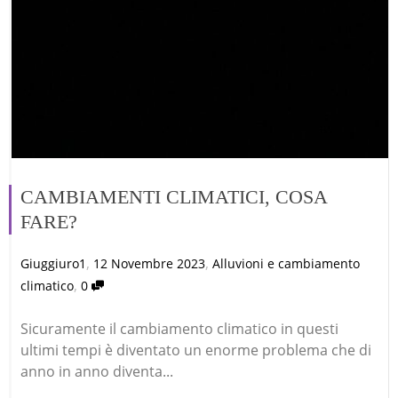
CAMBIAMENTI CLIMATICI, COSA
FARE?
,
,
Giuggiuro1
12 Novembre 2023
Alluvioni e cambiamento
,
climatico
0
Sicuramente il cambiamento climatico in questi
ultimi tempi è diventato un enorme problema che di
anno in anno diventa...