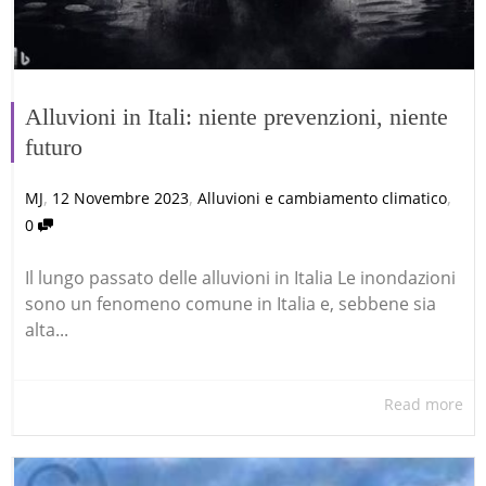
Alluvioni in Itali: niente prevenzioni, niente
futuro
,
,
,
MJ
12 Novembre 2023
Alluvioni e cambiamento climatico
0
Il lungo passato delle alluvioni in Italia Le inondazioni
sono un fenomeno comune in Italia e, sebbene sia
alta...
Read more