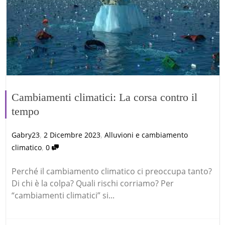
Cambiamenti climatici: La corsa contro il
tempo
,
,
Gabry23
2 Dicembre 2023
Alluvioni e cambiamento
,
climatico
0
Perché il cambiamento climatico ci preoccupa tanto?
Di chi è la colpa? Quali rischi corriamo? Per
“cambiamenti climatici” si...