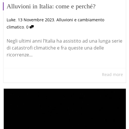
Alluvioni in Italia: come e perché?
,
,
Luke
13 Novembre 2023
Alluvioni e cambiamento
,
climatico
0
Negli ultimi anni l’Italia ha assistito ad una lunga serie
di catastrofi climatiche e fra queste una delle
ricorrenze...
Read more